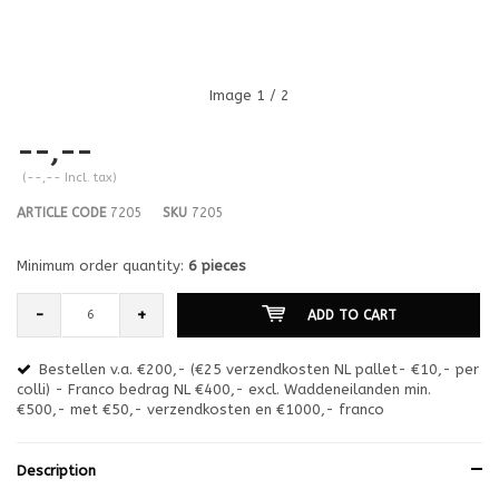
Image
1
/ 2
--,--
(--,-- Incl. tax)
ARTICLE CODE
7205
SKU
7205
Minimum order quantity:
6 pieces
-
+
ADD TO CART
Bestellen v.a. €200,- (€25 verzendkosten NL pallet- €10,- per
en
colli) - Franco bedrag NL €400,- excl. Waddeneilanden min.
or
€500,- met €50,- verzendkosten en €1000,- franco
€1
Description