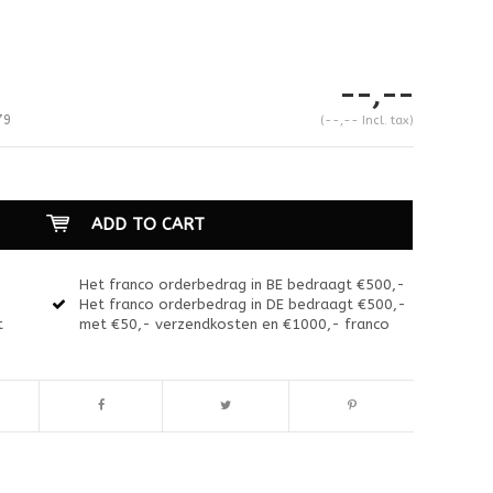
--,--
79
(--,-- Incl. tax)
ADD TO CART
Het franco orderbedrag in BE bedraagt €500,-
Het franco orderbedrag in DE bedraagt €500,-
t
met €50,- verzendkosten en €1000,- franco
Enlarge image