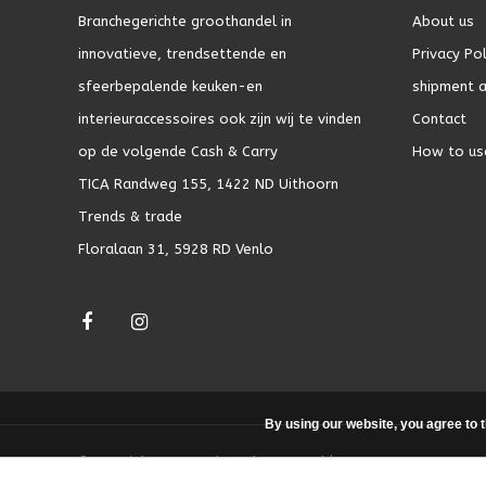
Branchegerichte groothandel in
About us
innovatieve, trendsettende en
Privacy Pol
sfeerbepalende keuken-en
shipment a
interieuraccessoires ook zijn wij te vinden
Contact
op de volgende Cash & Carry
How to us
TICA Randweg 155, 1422 ND Uithoorn
Trends & trade
Floralaan 31, 5928 RD Venlo
By using our website, you agree to 
© Copyright 2026 - Theme by
DMWS.nl
|