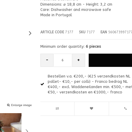
Dimensions: ⌀ 18,8 cm - Height: 3,2 cm
Care: Dishwasher and microwave safe
Made in Portugal
ARTICLE CODE
7177
SKU
7177
EAN
56067399717
Minimum order quantity:
6 pieces
-
+
Bestellen v.a. €200,- (€25 verzendkosten NL
pallet- €10,- per colli) - Franco bedrag NL
€400,- excl. Waddeneilanden min. €500,- me
€50,- verzendkosten en €1000,- franco
Enlarge image