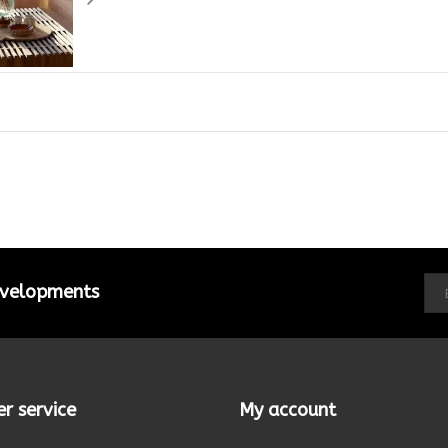
developments
r service
My account