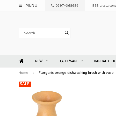
MENU
0297-368686
B2B uitsluiten
NEW
TABLEWARE
BARDALLO H
Home
Florganic orange dishwashing brush with vase
SALE