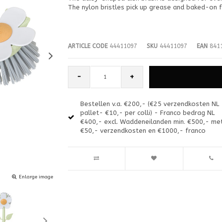
The nylon bristles pick up grease and baked-on f
ARTICLE CODE
44411097
SKU
44411097
EAN
8411
-
+
Bestellen v.a. €200,- (€25 verzendkosten NL
pallet- €10,- per colli) - Franco bedrag NL
€400,- excl. Waddeneilanden min. €500,- me
€50,- verzendkosten en €1000,- franco
Enlarge image