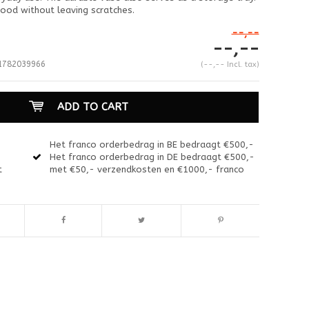
ood without leaving scratches.
--,--
--,--
782039966
(--,-- Incl. tax)
ADD TO CART
Het franco orderbedrag in BE bedraagt €500,-
Het franco orderbedrag in DE bedraagt €500,-
t
met €50,- verzendkosten en €1000,- franco
Enlarge image