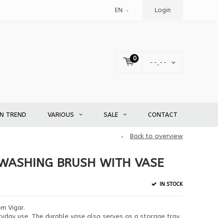
EN
Login
0
--,--
EN TREND
VARIOUS
SALE
CONTACT
Back to overview
WASHING BRUSH WITH VASE
IN STOCK
m Vigar.
ryday use. The durable vase also serves as a storage tray.