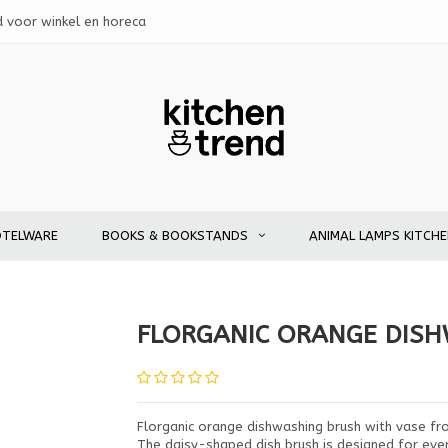
d voor winkel en horeca
OTELWARE
BOOKS & BOOKSTANDS
ANIMAL LAMPS KITCH
FLORGANIC ORANGE DISH
Florganic orange dishwashing brush with vase fro
The daisy-shaped dish brush is designed for eve