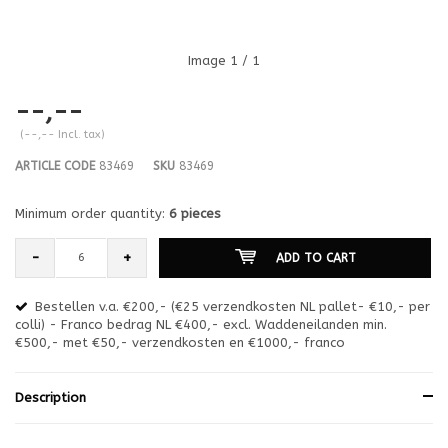
Image
1
/ 1
--,--
(--,-- Incl. tax)
ARTICLE CODE
83469
SKU
83469
Minimum order quantity:
6 pieces
-
+
ADD TO CART
Bestellen v.a. €200,- (€25 verzendkosten NL pallet- €10,- per
en
colli) - Franco bedrag NL €400,- excl. Waddeneilanden min.
or
€500,- met €50,- verzendkosten en €1000,- franco
€1
Description