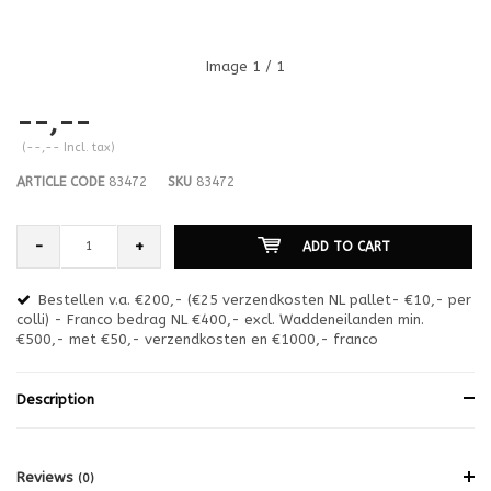
Image
1
/ 1
--,--
(--,-- Incl. tax)
ARTICLE CODE
83472
SKU
83472
-
+
ADD TO CART
Bestellen v.a. €200,- (€25 verzendkosten NL pallet- €10,- per
en
colli) - Franco bedrag NL €400,- excl. Waddeneilanden min.
or
€500,- met €50,- verzendkosten en €1000,- franco
€1
Description
Reviews
(0)