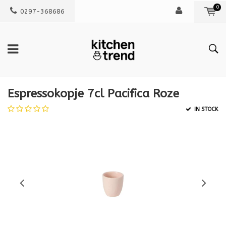
0
0297-368686
Espressokopje 7cl Pacifica Roze
IN STOCK