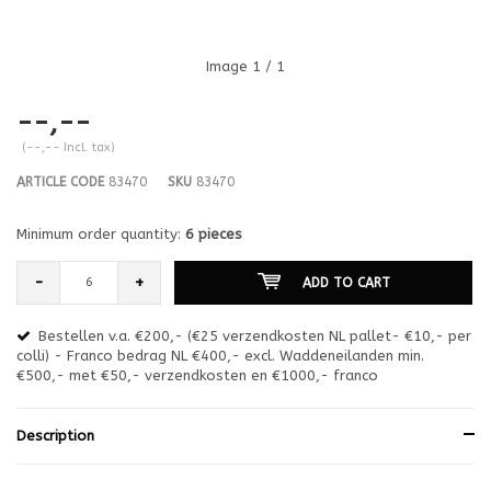
Image
1
/ 1
--,--
(--,-- Incl. tax)
ARTICLE CODE
83470
SKU
83470
Minimum order quantity:
6 pieces
-
+
ADD TO CART
Bestellen v.a. €200,- (€25 verzendkosten NL pallet- €10,- per
en
colli) - Franco bedrag NL €400,- excl. Waddeneilanden min.
or
€500,- met €50,- verzendkosten en €1000,- franco
€1
Description