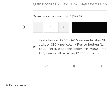
ARTICLE CODE
5114
SKU
5114
EAN
56067399514
Minimum order quantity:
6 pieces
-
+
Bestellen v.a. €200,- (€25 verzendkosten NL
pallet- €10,- per colli) - Franco bedrag NL
€400,- excl. Waddeneilanden min. €500,- me
€50,- verzendkosten en €1000,- franco
Enlarge image