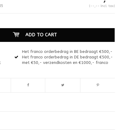
05
(--,-- Incl. tax)
ADD TO CART
Het franco orderbedrag in BE bedraagt €500,-
Het franco orderbedrag in DE bedraagt €500,-
t
met €50,- verzendkosten en €1000,- franco