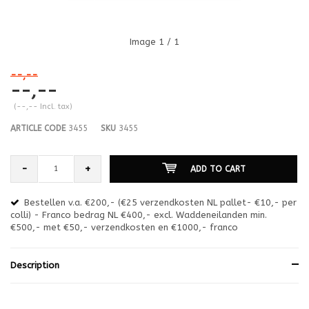
Image
1
/ 1
--,--
--,--
(--,-- Incl. tax)
ARTICLE CODE
3455
SKU
3455
-
+
ADD TO CART
Bestellen v.a. €200,- (€25 verzendkosten NL pallet- €10,- per
en
colli) - Franco bedrag NL €400,- excl. Waddeneilanden min.
or
€500,- met €50,- verzendkosten en €1000,- franco
€1
Description