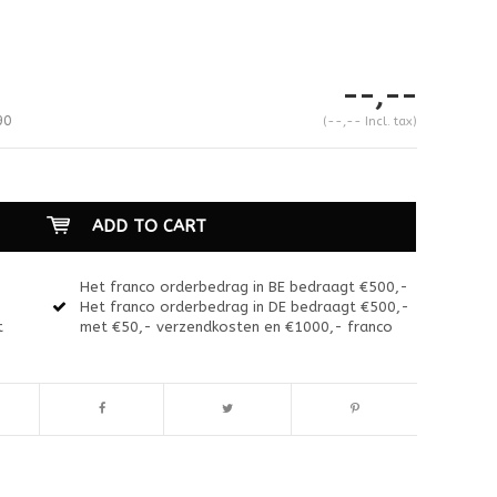
--,--
90
(--,-- Incl. tax)
ADD TO CART
Het franco orderbedrag in BE bedraagt €500,-
Het franco orderbedrag in DE bedraagt €500,-
t
met €50,- verzendkosten en €1000,- franco