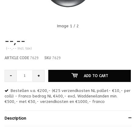
Image
1
/ 2
--,--
(--,-- Incl. tax)
ARTICLE CODE
7629
SKU
7629
-
+
ADD TO CART
Bestellen v.a. €200,- (€25 verzendkosten NL pallet- €10,- per
en
colli) - Franco bedrag NL €400,- excl. Waddeneilanden min.
or
€500,- met €50,- verzendkosten en €1000,- franco
€1
Description