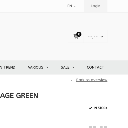
EN
Login
0
--,--
EN TREND
VARIOUS
SALE
CONTACT
Back to overview
BAGE GREEN
IN STOCK
--,--