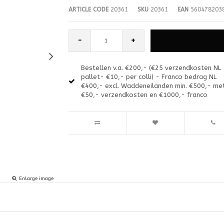
ARTICLE CODE
20361
SKU
20361
EAN
560478203
-
+
Bestellen v.a. €200,- (€25 verzendkosten NL
pallet- €10,- per colli) - Franco bedrag NL
€400,- excl. Waddeneilanden min. €500,- me
€50,- verzendkosten en €1000,- franco
Enlarge image