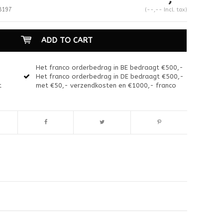
8197
(--,-- Incl. tax)
ADD TO CART
Het franco orderbedrag in BE bedraagt €500,-
Het franco orderbedrag in DE bedraagt €500,-
t
met €50,- verzendkosten en €1000,- franco