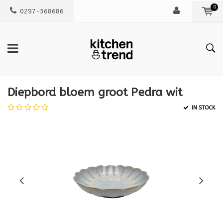
0
0297-368686
Diepbord bloem groot Pedra wit
IN STOCK