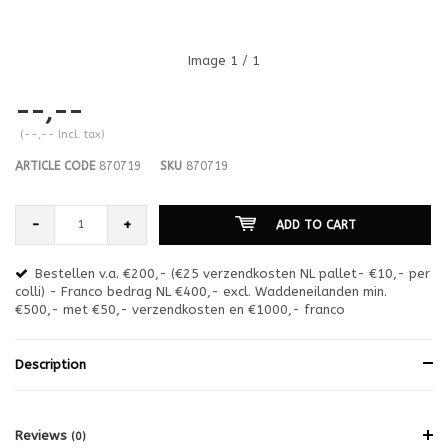
Image
1
/ 1
--,--
(--,-- Incl. tax)
ARTICLE CODE
870719
SKU
870719
-
+
ADD TO CART
Bestellen v.a. €200,- (€25 verzendkosten NL pallet- €10,- per
en
colli) - Franco bedrag NL €400,- excl. Waddeneilanden min.
or
€500,- met €50,- verzendkosten en €1000,- franco
€1
Description
Reviews
(0)