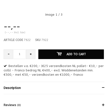
Image
1
/ 3
--,--
(--,-- Incl. tax)
ARTICLE CODE
7922
SKU
7922
-
+
ADD TO CART
Bestellen v.a. €200,- (€25 verzendkosten NL pallet- €10,- per
en
colli) - Franco bedrag NL €400,- excl. Waddeneilanden min.
or
€500,- met €50,- verzendkosten en €1000,- franco
€1
Description
Reviews
(0)