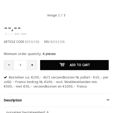
Image
1
/ 3
--,--
(--,-- Incl. tax)
ARTICLE CODE
85552158
SKU
85552158
Minimum order quantity:
6 pieces
-
+
ADD TO CART
Bestellen v.a. €200,- (€25 verzendkosten NL pallet- €10,- per
en
colli) - Franco bedrag NL €400,- excl. Waddeneilanden min.
or
€500,- met €50,- verzendkosten en €1000,- franco
€1
Description
porselein besteleenheid: 6