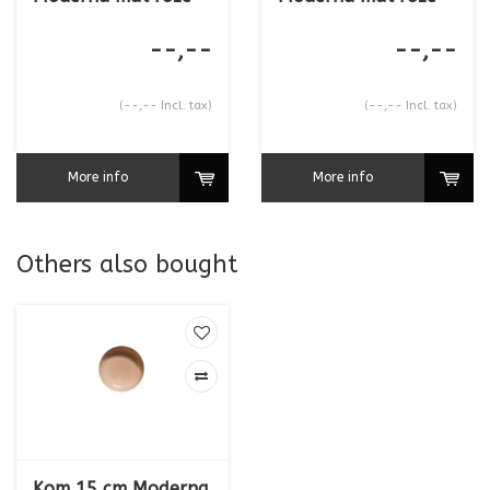
--,--
--,--
(--,-- Incl. tax)
(--,-- Incl. tax)
More info
More info
Others also bought
Kom 15 cm Moderna