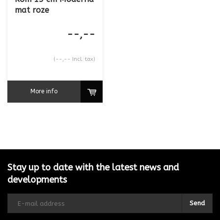
mat roze
--,--
(--,-- Incl. tax)
More info
Stay up to date with the latest news and
developments
Send