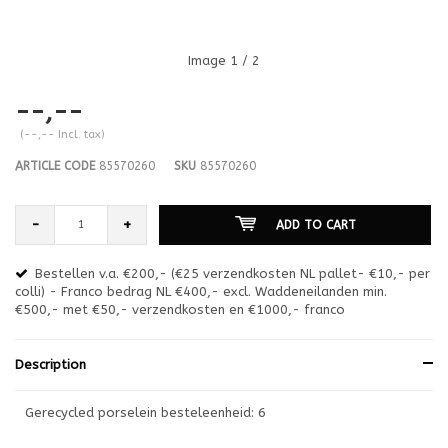
Image
1
/ 2
--,--
(--,-- Incl. tax)
ARTICLE CODE
85570260
SKU
85570260
-
+
ADD TO CART
Bestellen v.a. €200,- (€25 verzendkosten NL pallet- €10,- per
en
colli) - Franco bedrag NL €400,- excl. Waddeneilanden min.
or
€500,- met €50,- verzendkosten en €1000,- franco
€1
Description
Gerecycled porselein besteleenheid: 6