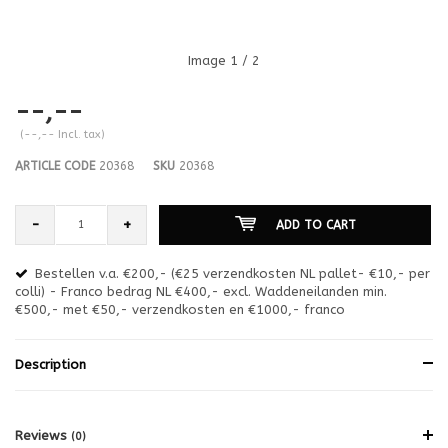
Image
1
/ 2
--,--
(--,-- Incl. tax)
ARTICLE CODE
20368
SKU
20368
-
+
ADD TO CART
Bestellen v.a. €200,- (€25 verzendkosten NL pallet- €10,- per
en
colli) - Franco bedrag NL €400,- excl. Waddeneilanden min.
or
€500,- met €50,- verzendkosten en €1000,- franco
€1
Description
Reviews
(0)