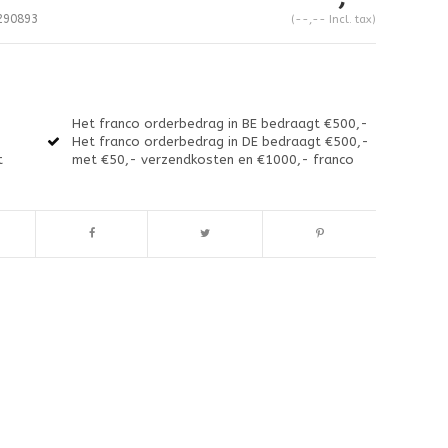
290893
(--,-- Incl. tax)
Het franco orderbedrag in BE bedraagt €500,-
Het franco orderbedrag in DE bedraagt €500,-
t
met €50,- verzendkosten en €1000,- franco
Enlarge image