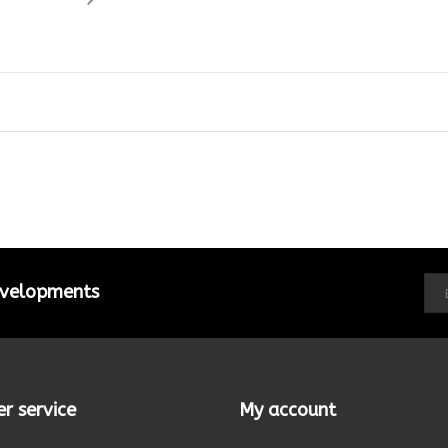
developments
r service
My account