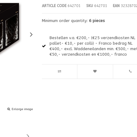
ARTICLE CODE
642701
SKU
642701
EAN
3232870
Minimum order quantity:
6 pieces
Bestellen v.a. €200,- (€25 verzendkosten NL
pallet- €10,- per colli) - Franco bedrag NL
€400,- excl. Waddeneilanden min. €500,- me
€50,- verzendkosten en €1000,- franco
Enlarge image