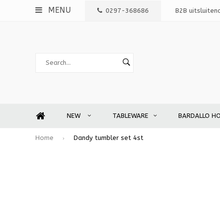
MENU
0297-368686
B2B uitsluiten
NEW
TABLEWARE
BARDALLO H
Home
Dandy tumbler set 4st