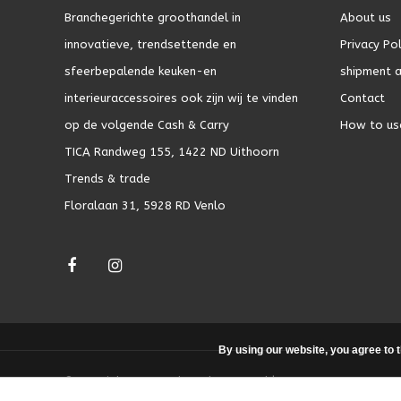
Branchegerichte groothandel in
About us
innovatieve, trendsettende en
Privacy Pol
sfeerbepalende keuken-en
shipment a
interieuraccessoires ook zijn wij te vinden
Contact
op de volgende Cash & Carry
How to us
TICA Randweg 155, 1422 ND Uithoorn
Trends & trade
Floralaan 31, 5928 RD Venlo
By using our website, you agree to 
© Copyright 2026 - Theme by
DMWS.nl
|