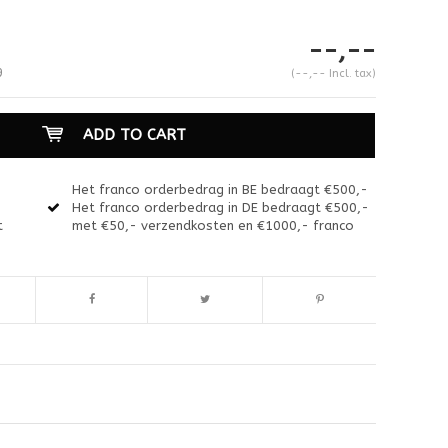
--,--
9
(--,-- Incl. tax)
ADD TO CART
Het franco orderbedrag in BE bedraagt €500,-
Het franco orderbedrag in DE bedraagt €500,-
t
met €50,- verzendkosten en €1000,- franco