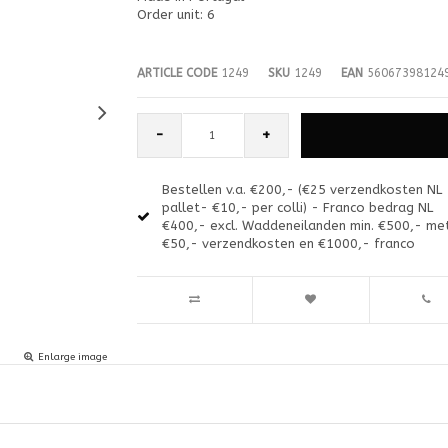
Order unit: 6
ARTICLE CODE
1249
SKU
1249
EAN
56067398124
-
+
Bestellen v.a. €200,- (€25 verzendkosten NL
pallet- €10,- per colli) - Franco bedrag NL
€400,- excl. Waddeneilanden min. €500,- me
€50,- verzendkosten en €1000,- franco
Enlarge image