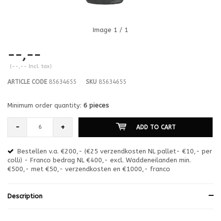
Image
1
/ 1
--,--
(--,-- Incl. tax)
ARTICLE CODE
85634655
SKU
85634655
Minimum order quantity:
6 pieces
-
+
ADD TO CART
Bestellen v.a. €200,- (€25 verzendkosten NL pallet- €10,- per
en
colli) - Franco bedrag NL €400,- excl. Waddeneilanden min.
or
€500,- met €50,- verzendkosten en €1000,- franco
€1
Description