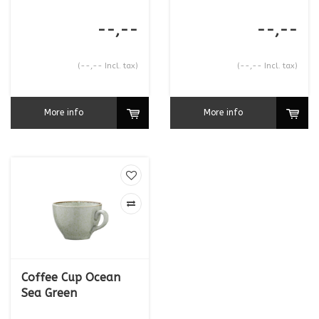
--,--
--,--
(--,-- Incl. tax)
(--,-- Incl. tax)
More info
More info
Coffee Cup Ocean
Sea Green