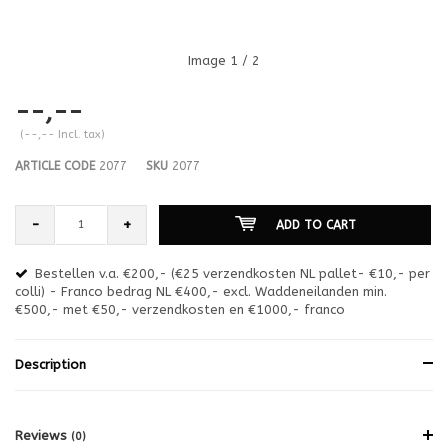
Image
1
/ 2
--,--
(--,-- Incl. tax)
ARTICLE CODE
2077
SKU
2077
-
+
ADD TO CART
Bestellen v.a. €200,- (€25 verzendkosten NL pallet- €10,- per
en
colli) - Franco bedrag NL €400,- excl. Waddeneilanden min.
or
€500,- met €50,- verzendkosten en €1000,- franco
€1
Description
Reviews
(0)