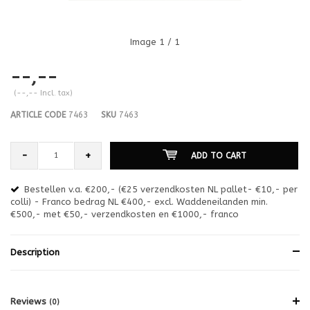
Image
1
/ 1
--,--
(--,-- Incl. tax)
ARTICLE CODE
7463
SKU
7463
-
+
ADD TO CART
Bestellen v.a. €200,- (€25 verzendkosten NL pallet- €10,- per
en
colli) - Franco bedrag NL €400,- excl. Waddeneilanden min.
or
€500,- met €50,- verzendkosten en €1000,- franco
€1
Description
Reviews
(0)