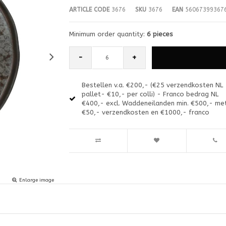
ARTICLE CODE
3676
SKU
3676
EAN
56067399367
Minimum order quantity:
6 pieces
-
+
Bestellen v.a. €200,- (€25 verzendkosten NL
pallet- €10,- per colli) - Franco bedrag NL
€400,- excl. Waddeneilanden min. €500,- me
€50,- verzendkosten en €1000,- franco
Enlarge image