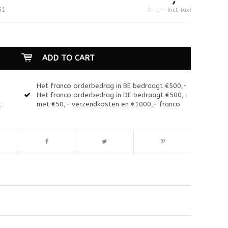
61
(--,-- Incl. tax)
ADD TO CART
Het franco orderbedrag in BE bedraagt €500,-
Het franco orderbedrag in DE bedraagt €500,-
t
met €50,- verzendkosten en €1000,- franco