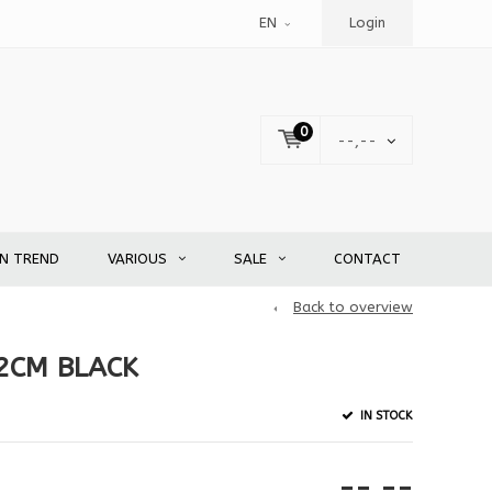
EN
Login
0
--,--
EN TREND
VARIOUS
SALE
CONTACT
Back to overview
2CM BLACK
IN STOCK
--,--