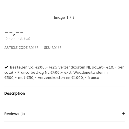
Image
1
/ 2
--,--
(--,-- Incl. tax)
ARTICLE CODE
80163
SKU
80163
Bestellen v.a. €200,- (€25 verzendkosten NL pallet- €10,- per
en
colli) - Franco bedrag NL €400,- excl. Waddeneilanden min.
or
€500,- met €50,- verzendkosten en €1000,- franco
€1
Description
Reviews
(0)