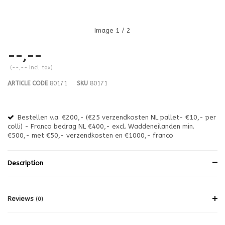
Image
1
/ 2
--,--
(--,-- Incl. tax)
ARTICLE CODE
80171
SKU
80171
Bestellen v.a. €200,- (€25 verzendkosten NL pallet- €10,- per
en
colli) - Franco bedrag NL €400,- excl. Waddeneilanden min.
or
€500,- met €50,- verzendkosten en €1000,- franco
€1
Description
Reviews
(0)