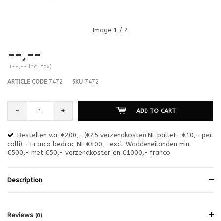
Image
1
/ 2
--,--
(--,-- Incl. tax)
ARTICLE CODE
7472
SKU
7472
-
+
ADD TO CART
Bestellen v.a. €200,- (€25 verzendkosten NL pallet- €10,- per
en
colli) - Franco bedrag NL €400,- excl. Waddeneilanden min.
or
€500,- met €50,- verzendkosten en €1000,- franco
€1
Description
Reviews
(0)