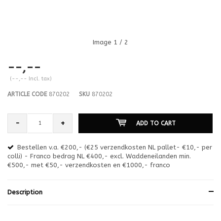
Image
1
/ 2
--,--
(--,-- Incl. tax)
ARTICLE CODE
870202
SKU
870202
-
+
ADD TO CART
Bestellen v.a. €200,- (€25 verzendkosten NL pallet- €10,- per
en
colli) - Franco bedrag NL €400,- excl. Waddeneilanden min.
or
€500,- met €50,- verzendkosten en €1000,- franco
€1
Description