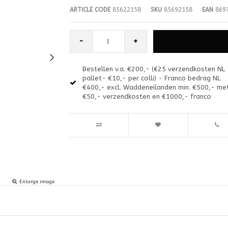
ARTICLE CODE
85622158
SKU
85692158
EAN
8697
-
+
Bestellen v.a. €200,- (€25 verzendkosten NL
pallet- €10,- per colli) - Franco bedrag NL
€400,- excl. Waddeneilanden min. €500,- me
€50,- verzendkosten en €1000,- franco
Enlarge image