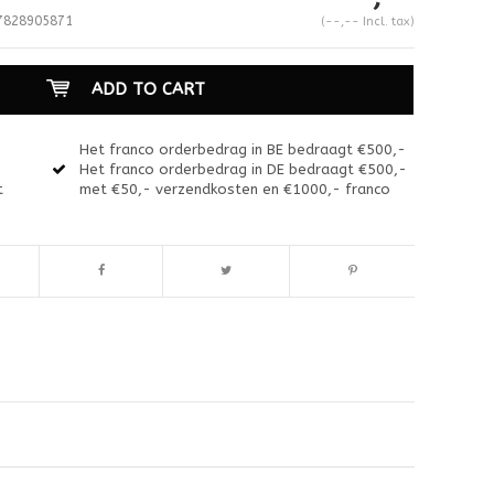
828905871
(--,-- Incl. tax)
ADD TO CART
Het franco orderbedrag in BE bedraagt €500,-
Het franco orderbedrag in DE bedraagt €500,-
t
met €50,- verzendkosten en €1000,- franco