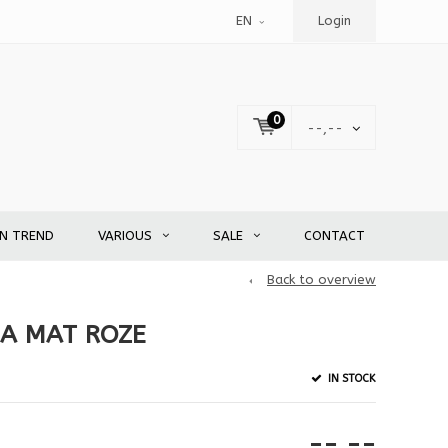
EN
Login
0
--,--
EN TREND
VARIOUS
SALE
CONTACT
Back to overview
A MAT ROZE
IN STOCK
--,--