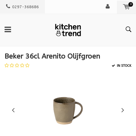
0
0297-368686
Beker 36cl Arenito Olijfgroen
IN STOCK