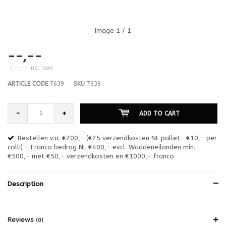
Image
1
/ 1
--,--
(--,-- Incl. tax)
ARTICLE CODE
7639
SKU
7639
-
+
ADD TO CART
Bestellen v.a. €200,- (€25 verzendkosten NL pallet- €10,- per
en
colli) - Franco bedrag NL €400,- excl. Waddeneilanden min.
or
€500,- met €50,- verzendkosten en €1000,- franco
€1
Description
Reviews
(0)