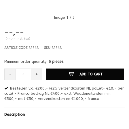
Image
1
/ 3
--,--
(--,-- Incl. tax)
ARTICLE CODE
82548
SKU
82548
Minimum order quantity:
6 pieces
-
+
ADD TO CART
Bestellen v.a. €200,- (€25 verzendkosten NL pallet- €10,- per
en
colli) - Franco bedrag NL €400,- excl. Waddeneilanden min.
or
€500,- met €50,- verzendkosten en €1000,- franco
€1
Description