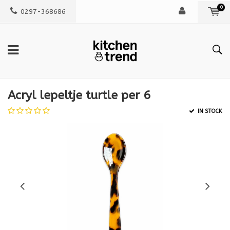
0
0297-368686
Acryl lepeltje turtle per 6
IN STOCK