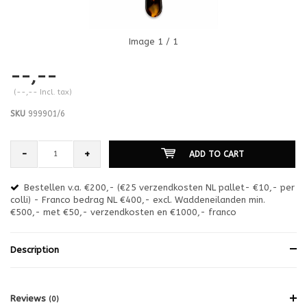
Image
1
/ 1
--,--
(--,-- Incl. tax)
SKU
999901/6
-
+
ADD TO CART
Bestellen v.a. €200,- (€25 verzendkosten NL pallet- €10,- per
en
colli) - Franco bedrag NL €400,- excl. Waddeneilanden min.
or
€500,- met €50,- verzendkosten en €1000,- franco
€1
Description
Reviews
(0)