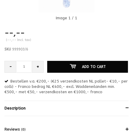
Image
1
/ 1
--,--
(--,-- Incl. tax)
SKU
999903/6
-
+
ADD TO CART
Bestellen v.a. €200,- (€25 verzendkosten NL pallet- €10,- per
en
colli) - Franco bedrag NL €400,- excl. Waddeneilanden min.
or
€500,- met €50,- verzendkosten en €1000,- franco
€1
Description
Reviews
(0)