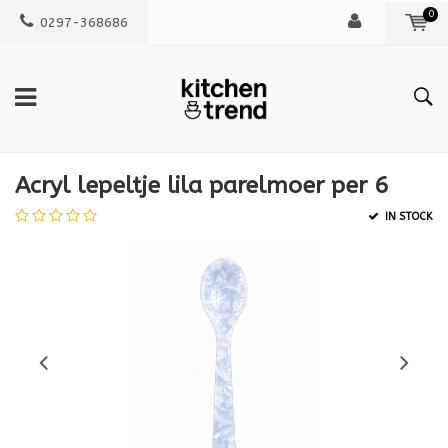
0
0297-368686
Acryl lepeltje lila parelmoer per 6
IN STOCK