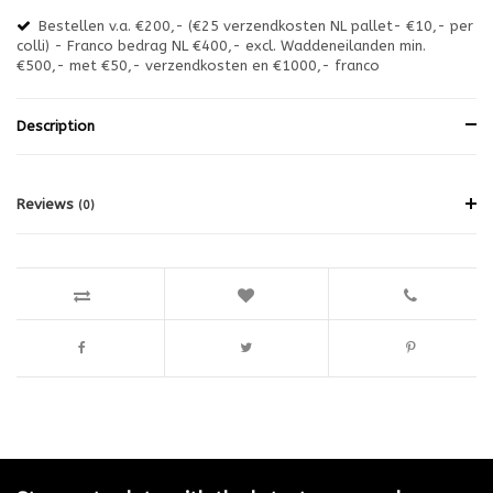
Bestellen v.a. €200,- (€25 verzendkosten NL pallet- €10,- per
en
colli) - Franco bedrag NL €400,- excl. Waddeneilanden min.
or
€500,- met €50,- verzendkosten en €1000,- franco
€1
Description
Reviews
(0)