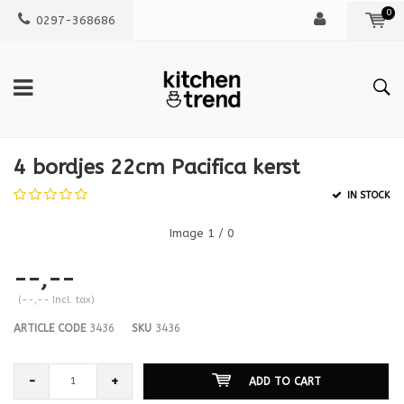
0
0297-368686
4 bordjes 22cm Pacifica kerst
IN STOCK
Image
1
/ 0
--,--
(--,-- Incl. tax)
ARTICLE CODE
3436
SKU
3436
-
+
ADD TO CART