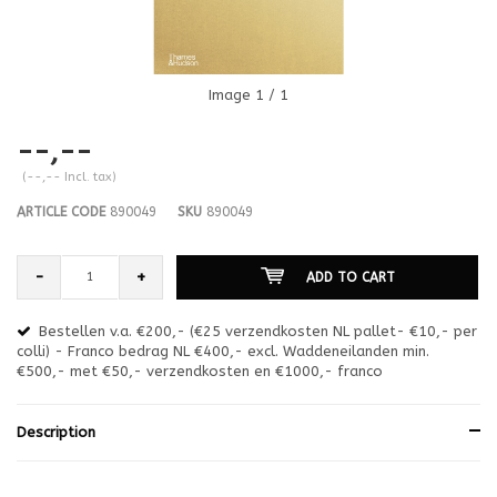
Image
1
/ 1
--,--
(--,-- Incl. tax)
ARTICLE CODE
890049
SKU
890049
-
+
ADD TO CART
Bestellen v.a. €200,- (€25 verzendkosten NL pallet- €10,- per
en
colli) - Franco bedrag NL €400,- excl. Waddeneilanden min.
or
€500,- met €50,- verzendkosten en €1000,- franco
€1
Description