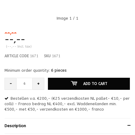
Image
1
/ 1
--,--
--,--
(--,-- Incl. tax)
ARTICLE CODE
1671
SKU
1671
Minimum order quantity:
6 pieces
-
+
ADD TO CART
Bestellen v.a. €200,- (€25 verzendkosten NL pallet- €10,- per
en
colli) - Franco bedrag NL €400,- excl. Waddeneilanden min.
or
€500,- met €50,- verzendkosten en €1000,- franco
€1
Description